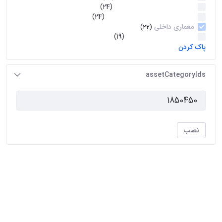
گرایش مرمت بافتهای تاریخی
(24)
گرایش مطالعات معماری اسلامی
(24)
معماری داخلی
(22)
گرایش تکنولوژی معماری
(19)
پاک کردن
assetCategoryIds
نصب