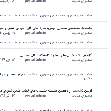
محتوای سایت
· درج شده توسط
portal admin
تاریخ:
07 اردیبهشت 1394
موضوع "معماری معاصر و مساله اصالت" برگزار شد. این نشست که با 
قطب علمی فناوری:
قطب علمی فناوری
مطالب سایت:
اخبار و رویداد
نشست تخصصی معماری بومی، سازه های گلی، جهانی شدن و ه
محتوای سایت
· درج شده توسط
portal admin
تاریخ:
29 بهمن 1393
این نشست با حضور گروه اساتید و دانشجویان از دانشگاه تکنیکال وین
قطب علمی فناوری:
قطب علمی فناوری
مطالب سایت:
اخبار و رویداد
گزارش نشست روسا و اساتید دانشکده های معماری
محتوای سایت
· درج شده توسط
portal admin
تاریخ:
13 دی 1394
برای پرداختن به دو موضوع زیر برگزار شد: 1- نزدیک تر کردن ارتباط...
قطب علمی فناوری:
قطب علمی فناوری
مطالب:
آموزش معماری در ای
داخلی
اولین نشست از دهمین سلسله نشست‌های قطب علمی فناوری معم
محتوای سایت
· درج شده توسط
portal admin
تاریخ:
17 آذر 1394
ماه سال 1394 در سالن نگارخانه پردیس هنرهای زیبا با موضوع "بازخوانی معماری...
قطب علمی فناوری:
قطب علمی فناوری
مطالب سایت:
اخبار و رویداد