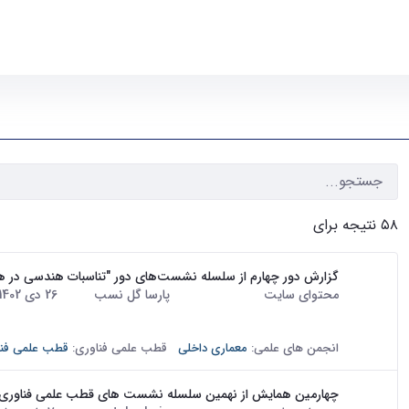
۵۸ نتیجه برای
گزارش دور چهارم از سلسله نشست‌های دور "تناسبات هندسی در هنر
محتوای سایت
· درج شده توسط
پارسا گل نسب
تاریخ:
26 دی 1402
دور چهارم از سلسله دورهای انجمن علمی معماری داخلی با حضور دکتر 
مرحله نخست توضیحاتی درباره مقیاس و هندسه میرزاجعفرخان داده 
انجمن های علمی:
معماری داخلی
قطب علمی فناوری:
قطب علمی فنا
چهارمین همایش از نهمین سلسله نشست ‌های قطب علمی فناوری م