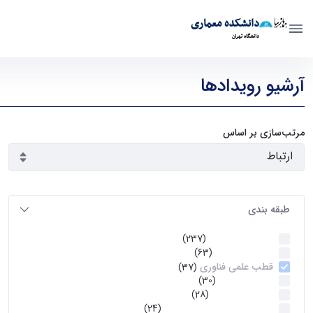
دانشکده معماری
دانشگاه تهران
رویدادها - دانشکده معماری arch
آرشیو رویدادها
مرتب‌سازی بر اساس
طبقه بندی
اخبار و رویداد ها
(237)
گرایش معماری
(63)
قطب علمی فناوری
(37)
امور بین الملل
(30)
کتاب‌های اساتید
(28)
گرایش مرمت بناهای تاریخی
(24)