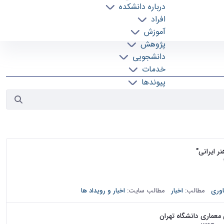
درباره دانشکده
افراد
آموزش
پژوهش
دانشجویی
خدمات
پیوندها
تماس با ما
 ایرانی"
باوند بهپور، حول محور تناسبات و هندسه در هنر ایرانی برگزار شد. در
شد و نمود...
وری
مطالب:
اخبار
مطالب سایت:
اخبار و رویداد ها
عماری دانشگاه تهران