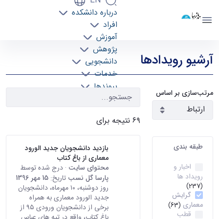
EN
درباره دانشکده
دانشکده معماری
افراد
دانشگاه تهران
آموزش
رویدادها - دانشکده معماری arch
پژوهش
آرشیو رویدادها
دانشجویی
خدمات
پیوندها
مرتب‌سازی بر اساس
تماس با ما
۶۹ نتیجه برای
طبقه بندی
بازدید دانشجویان جدید الورود
معماری از باغ کتاب
اخبار و
محتوای سایت
· درج شده توسط
رویداد ها
پارسا گل نسب
تاریخ:
15 مهر 1396
(237)
روز دوشنبه، ۱۰ مهرماه، دانشجویان
گرایش
جدید الورود معماری به همراه
معماری
(63)
برخی از دانشجویان ورودی ۹۵ از
قطب
باغ کتاب، واقع در تپه های عباس