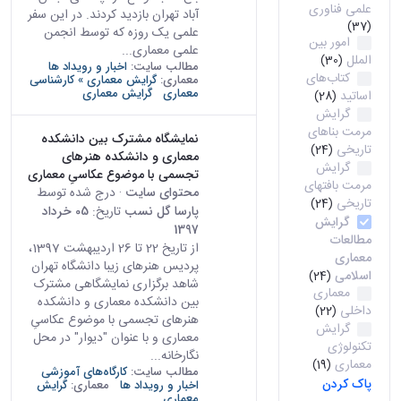
علمی فناوری
آباد تهران بازدید کردند. در این سفر
(37)
علمی یک روزه که توسط انجمن
امور بین
علمی معماری...
الملل
(30)
مطالب سایت:
اخبار و رویداد ها
کتاب‌های
معماری:
گرایش معماری » کارشناسی
معماری
گرایش معماری
اساتید
(28)
گرایش
مرمت بناهای
نمایشگاه مشترک بین دانشکده
تاریخی
(24)
معماری و دانشکده هنرهای
گرایش
تجسمی با موضوع عکاسیِ معماری
مرمت بافتهای
محتوای سایت
· درج شده توسط
تاریخی
(24)
پارسا گل نسب
تاریخ:
05 خرداد
گرایش
1397
مطالعات
از تاریخ 22 تا 26 اردیبهشت 1397،
معماری
پردیس هنرهای زیبا دانشگاه تهران
اسلامی
(24)
شاهد برگزاری نمایشگاهی مشترک
معماری
بین دانشکده معماری و دانشکده
داخلی
(22)
هنرهای تجسمی با موضوع عکاسیِ
گرایش
معماری و با عنوان "دیوار" در محل
تکنولوژی
نگارخانه...
معماری
(19)
مطالب سایت:
کارگاه‌های آموزشی
پاک کردن
اخبار و رویداد ها
معماری:
گرایش
معماری