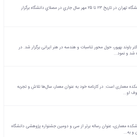
به اطلاع دانشجویان محترم می‌رساند دومين رويداد نمايشگاه كار دانشگاه تهران در تاريخ ۲۳ تا ۲۵ مهر سال جاري در مصلاي دانشگاه برگزار
ایت:
اخبار و رویداد ها
هنر ایرانی"
باوند بهپور، حول محور تناسبات و هندسه در هنر ایرانی برگزار شد. در
شد و نمود...
اوری
مطالب:
اخبار
مطالب سایت:
اخبار و رویداد ها
رویش طراح، معمار ایرانی و دانش آموخته سال 1334 دانشکده معماری است. در کارنامه خود به عنوان معمار، سال‌ها تلاش و تجربه
ف او...
شکده معماری، عنوان رساله برتر از سی و دومین جشنواره پژوهشی دانشگاه
و به...