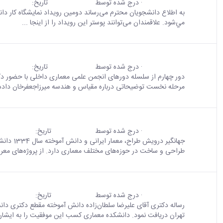
· درج شده توسط
تاریخ:
محتوای سایت
پارسا گل نسب
07 مهر 1403
مي‌شود. علاقمندان می‌توانند پوستر این رویداد را از اینجا ...
دسته بندی ها:
اخبار
اخبار » اخبار انگلیسی
مطالب:
اخبار
مطالب س
گزارش دور چهارم از سلسله نشست‌های دور "تناسبات هندسی در 
· درج شده توسط
تاریخ:
محتوای سایت
پارسا گل نسب
26 دی 1402
دور چهارم از سلسله دورهای انجمن علمی معماری داخلی با حضور دکتر 
مرحله نخست توضیحاتی درباره مقیاس و هندسه میرزاجعفرخان داده 
انجمن های علمی:
معماری داخلی
قطب علمی فناوری:
قطب علمی فن
حضور جهانگیر درویش دانش آموخته دانشکده معماری
· درج شده توسط
تاریخ:
محتوای سایت
portal admin
07 اسفند 1402
جهانگیر د
طراحی و ساخت در حوزه‌های مختلف معماری دارد. از پروژه‌های معرو
مطالب:
اخبار
مطالب سایت:
اخبار و رویداد ها
کسب عنوان رساله برتر توسط دانش آموخته رشته معماری
· درج شده توسط
تاریخ:
محتوای سایت
portal admin
04 دی 1402
رساله دکتری آقای علیرضا سلطان‌زاده دانش آموخته مقطع دکتری دان
تهران دریافت نمود. دانشکده معماری کسب این موفقیت را به ایشان 