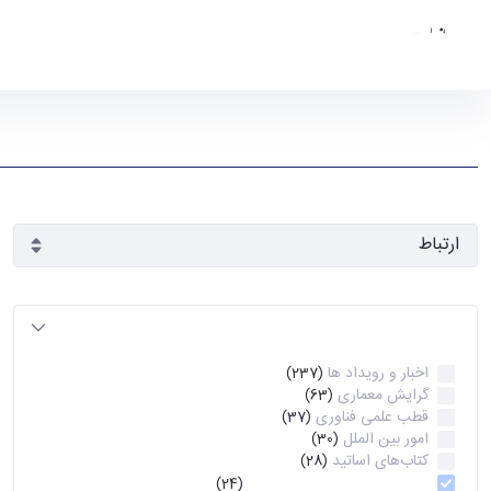
دانشکده معماری
دانشگاه تهران
رویدادها - دانشکده معماری arch
آرشیو رویدادها
مرتب‌سازی بر اساس
طبقه بندی
اخبار و رویداد ها
(237)
گرایش معماری
(63)
قطب علمی فناوری
(37)
امور بین الملل
(30)
کتاب‌های اساتید
(28)
(24)
گرایش مرمت بناهای تاریخی