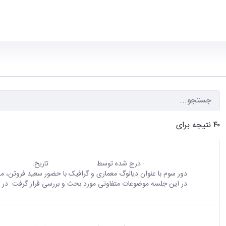
۴۰ نتیجه برای
گزارش دور سوم از سلسله نشست‌های دور "دیالوگ معماری و گ
· درج شده توسط
تاریخ:
محتوای سایت
پارسا گل نسب
30 دی 1402
در این جلسه موضوعات متفاوتی مورد بحث و بررسی قرار گرفت. در اب
انجمن های علمی:
معماری داخلی
مطالب:
اخبار
مطالب سایت:
اخبار
دومين رويداد نمايشگاه كار دانشگاه تهران