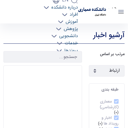
EN
درباره دانشکده
دانشکده معماری
افراد
دانشگاه تهران
آموزش
آرشیو اخبار 2 - دانشکده معماری arch
پژوهش
آرشیو اخبار
دانشجویی
خدمات
پیوندها
مرتب بر اساس
تماس با ما
طبقه بندی
معماری
(کارشناسی)
(0)
اخبار و
رویداد ها
(0)