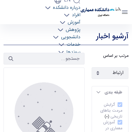
EN
درباره دانشکده
دانشکده معماری
افراد
دانشگاه تهران
آموزش
آرشیو اخبار 2 - دانشکده معماری arch
پژوهش
آرشیو اخبار
دانشجویی
خدمات
پیوندها
مرتب بر اساس
تماس با ما
طبقه بندی
گرایش
مرمت بناهای
تاریخی
(0)
آموزش
معماری در