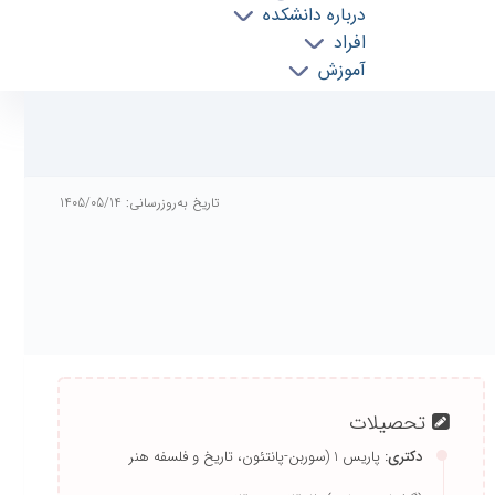
درباره دانشکده
افراد
آموزش
پژوهش
دانشجویی
خدمات
پیوندها
تماس با ما
تاریخ به‌روزرسانی: 1405/05/14
تحصیلات
دکتری:
پاریس 1 (سوربن-پانتئون، تاریخ و فلسفه هنر
(گرایش معماری)،
1382 ← 1386