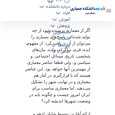
EN
درباره دانشکده
دانشکده معماری
افراد
دانشگاه تهران
آموزش
پژوهش
برگزاری نشست الف‌با (چیستی و عناصر معماری) -
اگر از معماری پرسیده شود از چه
دانشجویی
دانشکده معماری arch
تولید شده‌ای، پاسخ‌های بسیاری را
خدمات
می‌توان از آن دریافت کرد: از مفهوم،
پیوندها
ایده، فرم، دیاگرام، ماده، بیان‌های
تماس با ما
شخصی، تاریخ، مسائل اجتماعی و
سیاسی و.. ولی قطعا عناصر معماری
از مهمترین آنها خواهد بود. این عناصر
هستند که با قرارگیری در کنار هم
معماری و در نهایت شهر را تشکیل
می‌دهند. اما معماری مناسب برای
ایران امروز چیست و چگونه باید در
وضعیت شهرها اندیشه کرد؟
ارائه‌‌ آغازین توسط شایان ادهم و