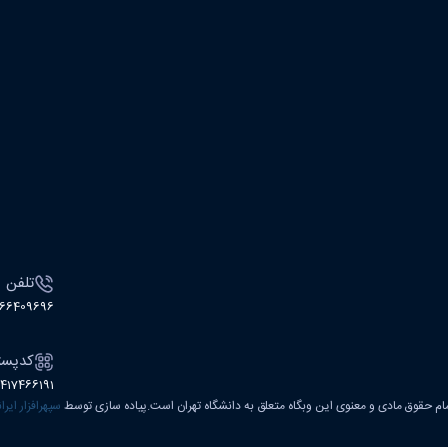
تلفن
166409696
کدپست
1417466191
ام حقوق مادی و معنوی این وبگاه متعلق به دانشگاه تهران است.پیاده سازی توسط
سپهرافزار ایرا