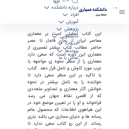
EN
درباره دانشکده
دانشکده معماری
افراد
دانشگاه تهران
آموزش
پژوهش
انتشار کتاب "تحلیلی بر معماری معاصر ایران"
این کتاب تحلیلی است بر معماری
دانشجویی
معاصر ایران از زمان قاجار تا عصر
نوشته دکتر حمید رضا انصاری - دانشکده معماری
خدمات
حاضر. مطالب کتاب بیشتر تفسیری از
arch
پیوندها
معماری این دوره است که سعی دارد
تماس با ما
معماری را از منظر نحوه ی مواجهه با
غرب مورد کاوش و تامل قرار دهد. کتاب
با تاکید بر این منظر سعی دارد تا
خواننده را به تامل بیشتر در نحوه
خوانش آثار معماری و تصاویر متعددی
که از اقصی نقاط جهان می رسد
فراخواند و او را در تعیین موضع خود در
این هیاهوی اطلاعات که محصول عالم
رسانه ها و دنیای مجازی می باشد یاری
رساند. از این رو کتاب سعی ندارد تا